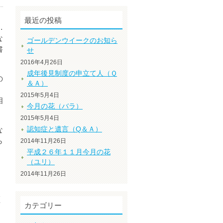
最近の投稿
…
な
ゴールデンウイークのお知ら
書
せ
2016年4月26日
成年後見制度の申立て人（Ｑ
の
＆Ａ）
2015年5月4日
相
今月の花（バラ）
2015年5月4日
な
認知症と遺言（Q＆Ａ）
ら
2014年11月26日
平成２６年１１月今月の花
（ユリ）
な
2014年11月26日
証
カテゴリー
を