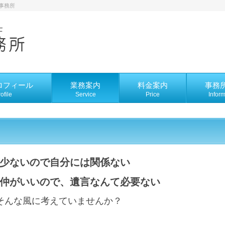
事務所
ロフィール
業務案内
料金案内
事務
ofile
Service
Price
Infor
少ないので自分には関係ない
仲がいいので、遺言なんて必要ない
そんな風に考えていませんか？