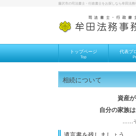
藤沢市の司法書士・行政書士をお探しなら牟田法務
トップページ
代表プ
Top
Pr
相続について
資産が
自分の家族は
……
遺言書を残しましょう