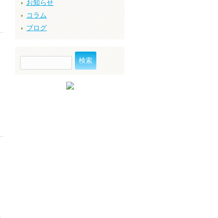
お知らせ
コラム
ブログ
く
検
索:
る
る
ら
続