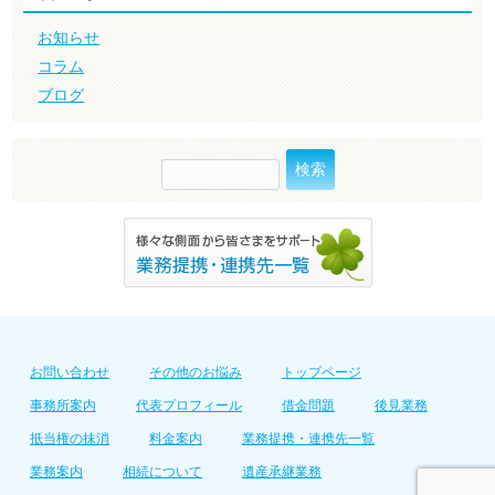
お知らせ
コラム
ブログ
検
索:
お問い合わせ
その他のお悩み
トップページ
事務所案内
代表プロフィール
借金問題
後見業務
抵当権の抹消
料金案内
業務提携・連携先一覧
業務案内
相続について
遺産承継業務