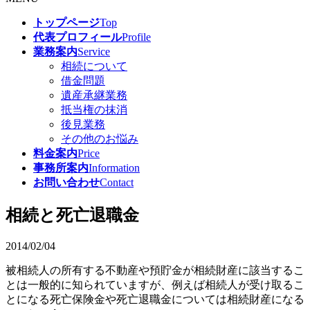
トップページ
Top
代表プロフィール
Profile
業務案内
Service
相続について
借金問題
遺産承継業務
抵当権の抹消
後見業務
その他のお悩み
料金案内
Price
事務所案内
Information
お問い合わせ
Contact
相続と死亡退職金
2014/02/04
被相続人の所有する不動産や預貯金が相続財産に該当するこ
とは一般的に知られていますが、例えば相続人が受け取るこ
とになる死亡保険金や死亡退職金については相続財産になる